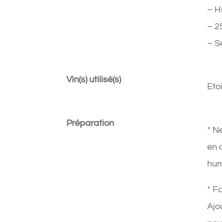
– H
– 2
– S
Vin(s) utilisé(s)
Eto
Préparation
* N
en 
hum
* F
Ajo