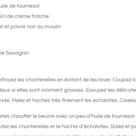
uile de tournesol
5cl de crème fraîche
el et poivre noir au moulin
ile Savagnin
ettoyez les chanterelles en évitant de les laver. Coupez 
deux si elles sont vraiment grosses. Essuyez-les délica
ide. Pelez et hachez très finement les échalotes. Ciselez l
aites chauffer le beurre avec un peu d’huile de tourneso
utez les chanterelles et le hachis d’échalotes. Salez et poi