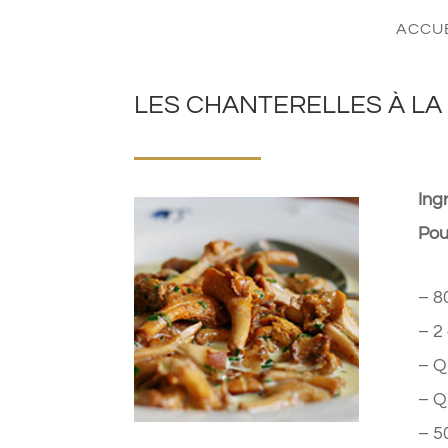
ACCU
LES CHANTERELLES À LA
Ing
Pou
– 8
– 2
– Q
– Q
– 5