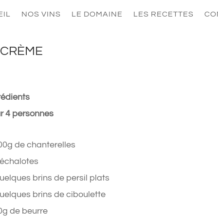
EIL
NOS VINS
LE DOMAINE
LES RECETTES
CO
 CRÈME
rédients
r 4 personnes
00g de chanterelles
 échalotes
uelques brins de persil plats
uelques brins de ciboulette
0g de beurre