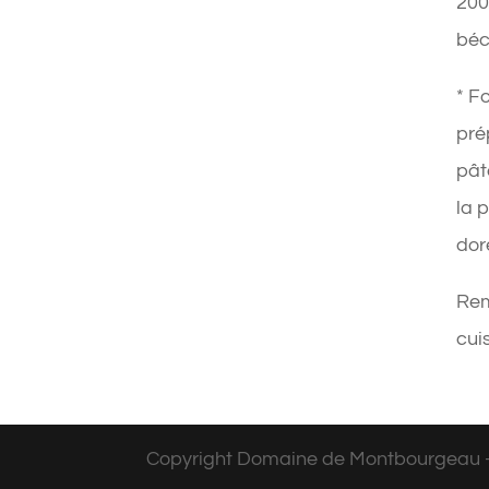
200
béc
* F
pré
pât
la p
dor
Rem
cui
Copyright Domaine de Montbourgeau - L