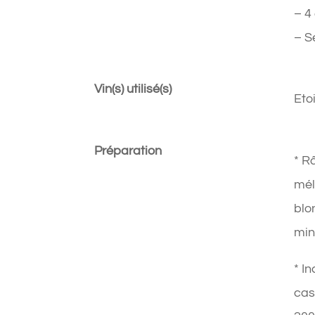
– 4
– S
Vin(s) utilisé(s)
Eto
Préparation
* R
mél
blo
min
* I
cas