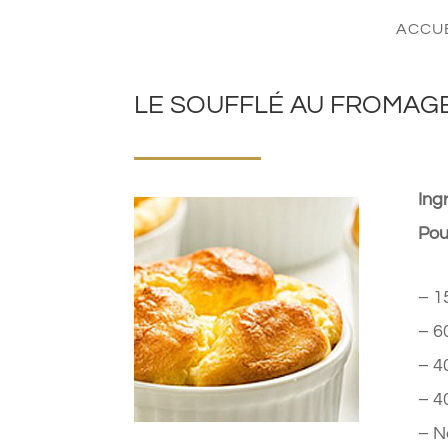
ACCU
LE SOUFFLÉ AU FROMAG
Ing
Pou
– 1
– 6
– 4
– 40
– N