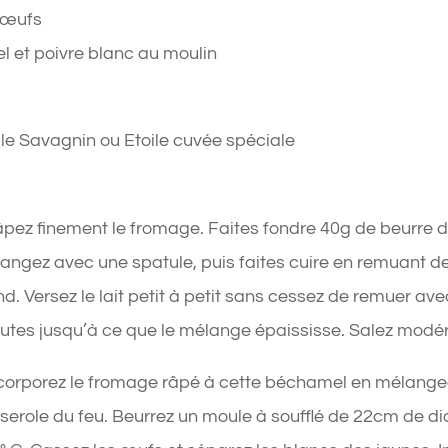
 œufs
el et poivre blanc au moulin
ile Savagnin ou Etoile cuvée spéciale
âpez finement le fromage. Faites fondre 40g de beurre da
angez avec une spatule, puis faites cuire en remuant de
nd. Versez le lait petit à petit sans cessez de remuer avec
utes jusqu’à ce que le mélange épaississe. Salez modé
ncorporez le fromage râpé à cette béchamel en mélangean
serole du feu. Beurrez un moule à soufflé de 22cm de dia