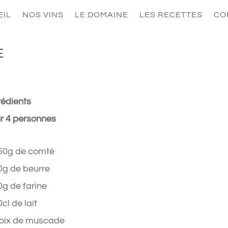
EIL
NOS VINS
LE DOMAINE
LES RECETTES
CO
E
rédients
r 4 personnes
50g de comté
0g de beurre
0g de farine
cl de lait
oix de muscade