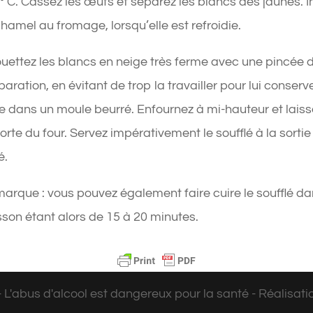
° C. Cassez les œufs et séparez les blancs des jaunes. I
hamel au fromage, lorsqu’elle est refroidie.
ouettez les blancs en neige très ferme avec une pincée de
paration, en évitant de trop la travailler pour lui conse
e dans un moule beurré. Enfournez à mi-hauteur et laiss
orte du four. Servez impérativement le soufflé à la sortie 
é.
arque : vous pouvez également faire cuire le soufflé da
sson étant alors de 15 à 20 minutes.
'abus d'alcool est dangereux pour la santé - Réalisati